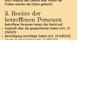
Nach Wegfall des Zwecks oder Ablauf der
Fristen werden die Daten gelöscht.
5. Rechte der
betroffenen Personen
Betroffene Personen haben das Recht auf:
Auskunft über die gespeicherten Daten (Art. 15
DSGVO)
Berichtigung unrichtiger Daten (Art. 16 DSGVO)
Löschung ihrer Daten (Art. 17 DSGVO)
Einschränkung der Verarbeitung (Art. 18
DSGVO)
Datenübertragbarkeit (Art. 20 DSGVO)
Widerspruch gegen die Verarbeitung (Art. 21
DSGVO)
Widerruf einer erteilten Einwilligung (Art. 7 Abs.
3 DSGVO)
Zur Ausübung dieser Rechte genügt eine
formlose Mitteilung an:
kjg.gufi@gmail.com
Zudem besteht das Recht auf Beschwerde bei
der zuständigen Aufsichtsbehörde:
Der Landesbeauftragte für den Datenschutz und
die Informationsfreiheit Baden-Württemberg
Königstraße 10a, 70173 Stuttgart
https://www.baden-
wuerttemberg.datenschutz.de